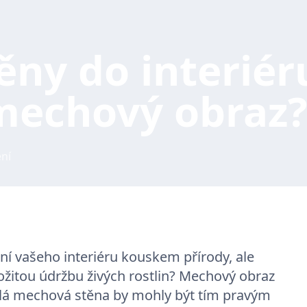
ny do interiér
 mechový obraz
ení
ní vašeho interiéru kouskem přírody, ale
ožitou údržbu živých rostlin? Mechový obraz
lá mechová stěna by mohly být tím pravým