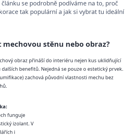
 článku se podrobně podíváme na to, proč
race tak populární a jak si vybrat tu ideální
dit mechovou stěnu nebo obraz?
hový obraz přináší do interiéru nejen kus uklidňující
u dalších benefitů. Nejedná se pouze o estetický prvek.
mumifikace) zachová původní vlastnosti mechu bez
ahů.
ka:
ch funguje
ický izolant. V
ářích i