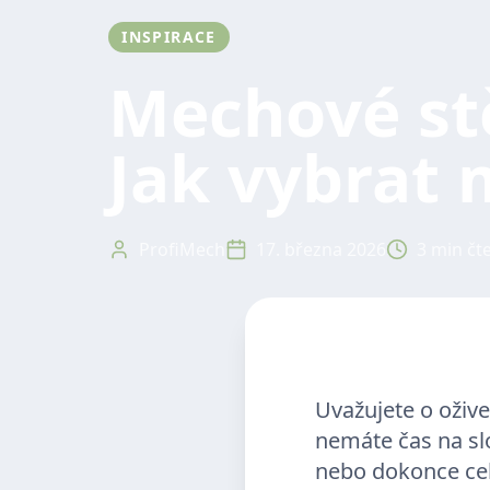
INSPIRACE
Mechové stě
Jak vybrat
ProfiMech
17. března 2026
3 min čt
Uvažujete o ožive
nemáte čas na sl
nebo dokonce ce