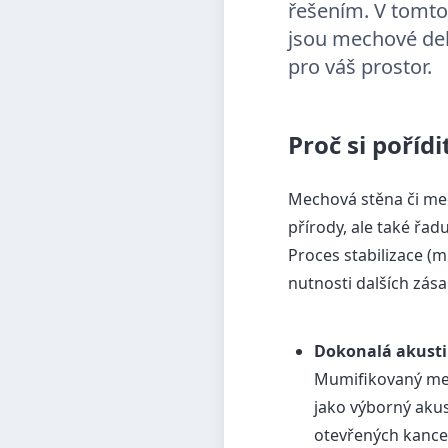
řešením. V tomto
jsou mechové deko
pro váš prostor.
Proč si poří
Mechová stěna či mec
přírody, ale také řad
Proces stabilizace (
nutnosti dalších zás
Dokonalá akusti
Mumifikovaný me
jako výborný akust
otevřených kancel