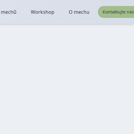
z mechů
Workshop
O mechu
Kontaktujte ná